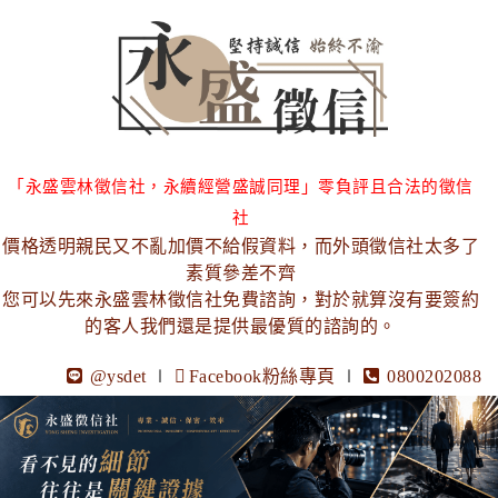
「永盛雲林徵信社，永續經營盛誠同理」零負評且合法的徵信
社
價格透明親民又不亂加價不給假資料，而外頭徵信社太多了
素質參差不齊
您可以先來永盛雲林徵信社免費諮詢，對於就算沒有要簽約
的客人我們還是提供最優質的諮詢的。
@ysdet
∣
Facebook粉絲專頁
∣
0800202088