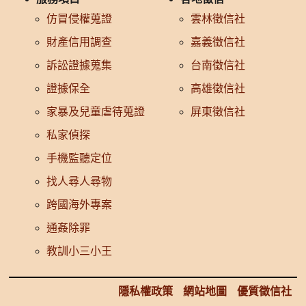
仿冒侵權蒐證
雲林徵信社
財產信用調查
嘉義徵信社
訴訟證據蒐集
台南徵信社
證據保全
高雄徵信社
家暴及兒童虐待蒐證
屏東徵信社
私家偵探
手機監聽定位
找人尋人尋物
跨國海外專案
通姦除罪
教訓小三小王
隱私權政策
網站地圖
優質徵信社