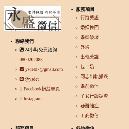
服務項目
行蹤蒐證
婚姻挽回
婚姻破壞
聯絡我們
外遇
24小時免費諮詢
出軌蒐證
0800202088
包二奶
ysdet07@gmail.com
同志出軌抓姦
@ysdet
婚前徵信
Facebook粉絲專頁
子女行蹤調查
Instagram
疑難雜症
工商徵信
服務項目
各地徵信