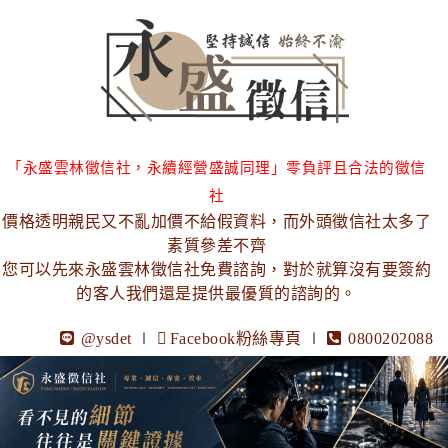
「永盛雲林徵信社，永續經營盛誠同理」零負評且合法的徵信
社
價格透明親民又不亂加價不給假資料，而外頭徵信社太多了
素質參差不齊
您可以先來永盛雲林徵信社免費諮詢，對於就算沒有要簽約
的客人我們還是提供最優質的諮詢的。
@ysdet
∣
Facebook粉絲專頁
∣
0800202088