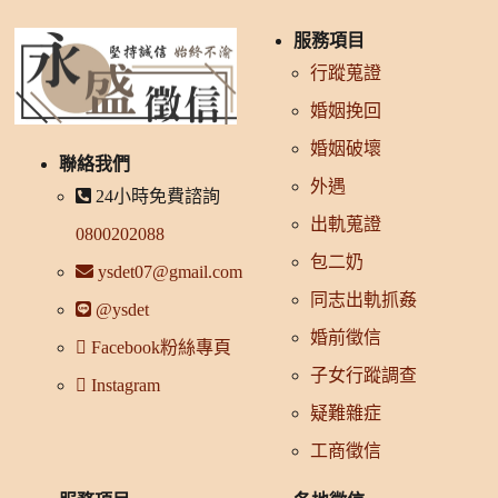
服務項目
行蹤蒐證
婚姻挽回
婚姻破壞
聯絡我們
外遇
24小時免費諮詢
出軌蒐證
0800202088
包二奶
ysdet07@gmail.com
同志出軌抓姦
@ysdet
婚前徵信
Facebook粉絲專頁
子女行蹤調查
Instagram
疑難雜症
工商徵信