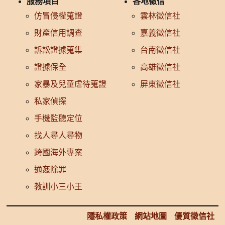
服務項目
各地徵信
仿冒侵權蒐證
雲林徵信社
財產信用調查
嘉義徵信社
訴訟證據蒐集
台南徵信社
證據保全
高雄徵信社
家暴及兒童虐待蒐證
屏東徵信社
私家偵探
手機監聽定位
找人尋人尋物
跨國海外專案
通姦除罪
教訓小三小王
隱私權政策
網站地圖
優質徵信社