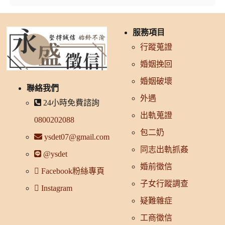
服務項目
行蹤蒐證
婚姻挽回
婚姻破壞
聯絡我們
外遇
24小時免費諮詢
出軌蒐證
0800202088
包二奶
ysdet07@gmail.com
同志出軌抓姦
@ysdet
婚前徵信
Facebook粉絲專頁
子女行蹤調查
Instagram
疑難雜症
工商徵信