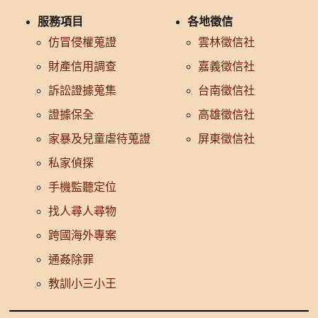
服務項目
各地徵信
仿冒侵權蒐證
雲林徵信社
財產信用調查
嘉義徵信社
訴訟證據蒐集
台南徵信社
證據保全
高雄徵信社
家暴及兒童虐待蒐證
屏東徵信社
私家偵探
手機監聽定位
找人尋人尋物
跨國海外專案
通姦除罪
教訓小三小王