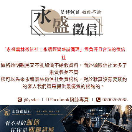
「永盛雲林徵信社，永續經營盛誠同理」零負評且合法的徵信
社
價格透明親民又不亂加價不給假資料，而外頭徵信社太多了
素質參差不齊
您可以先來永盛雲林徵信社免費諮詢，對於就算沒有要簽約
的客人我們還是提供最優質的諮詢的。
@ysdet
∣
Facebook粉絲專頁
∣
0800202088