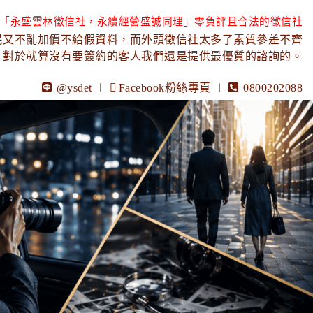
「永盛雲林徵信社，永續經營盛誠同理」零負評且合法的徵信社
民又不亂加價不給假資料，而外頭徵信社太多了素質參差不齊
，對於就算沒有要簽約的客人我們還是提供最優質的諮詢的。
@ysdet
∣
Facebook粉絲專頁
∣
0800202088