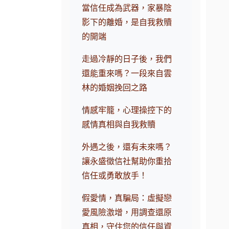
當信任成為武器，家暴陰
影下的離婚，是自我救贖
的開端
走過冷靜的日子後，我們
還能重來嗎？一段來自雲
林的婚姻挽回之路
情感牢籠，心理操控下的
感情真相與自我救贖
外遇之後，還有未來嗎？
讓永盛徵信社幫助你重拾
信任或勇敢放手！
假愛情，真騙局：虛擬戀
愛風險激增，用調查還原
真相，守住您的信任與資