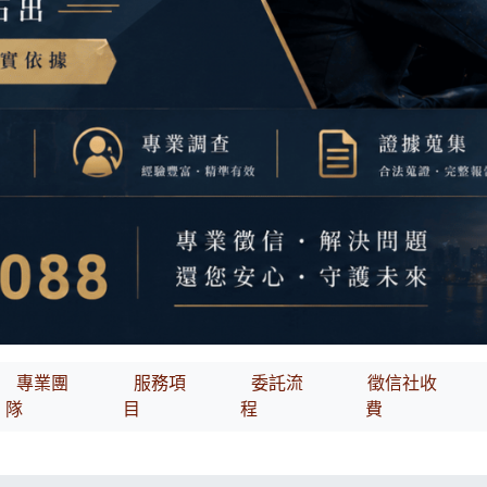
專業團
服務項
委託流
徵信社收
隊
目
程
費