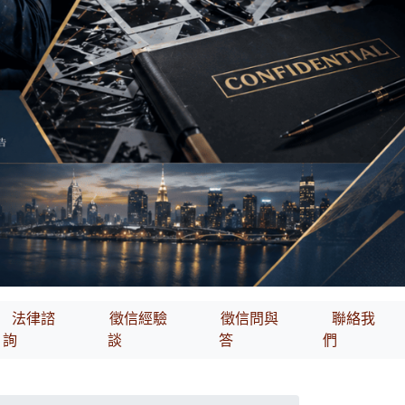
法律諮
徵信經驗
徵信問與
聯絡我
詢
談
答
們