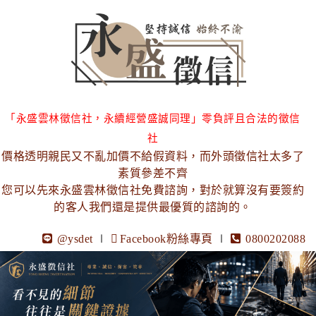
「永盛雲林徵信社，永續經營盛誠同理」零負評且合法的徵信
社
價格透明親民又不亂加價不給假資料，而外頭徵信社太多了
素質參差不齊
您可以先來永盛雲林徵信社免費諮詢，對於就算沒有要簽約
的客人我們還是提供最優質的諮詢的。
@ysdet
∣
Facebook粉絲專頁
∣
0800202088