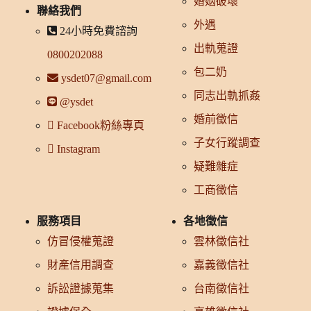
婚姻破壞
聯絡我們
外遇
24小時免費諮詢
出軌蒐證
0800202088
包二奶
ysdet07@gmail.com
同志出軌抓姦
@ysdet
婚前徵信
Facebook粉絲專頁
子女行蹤調查
Instagram
疑難雜症
工商徵信
服務項目
各地徵信
仿冒侵權蒐證
雲林徵信社
財產信用調查
嘉義徵信社
訴訟證據蒐集
台南徵信社