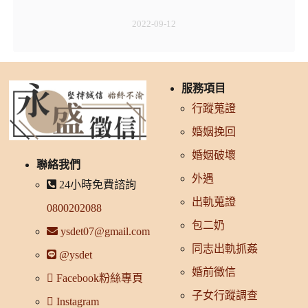
2022-09-12
服務項目
行蹤蒐證
婚姻挽回
婚姻破壞
聯絡我們
外遇
24小時免費諮詢
出軌蒐證
0800202088
包二奶
ysdet07@gmail.com
同志出軌抓姦
@ysdet
婚前徵信
Facebook粉絲專頁
子女行蹤調查
Instagram