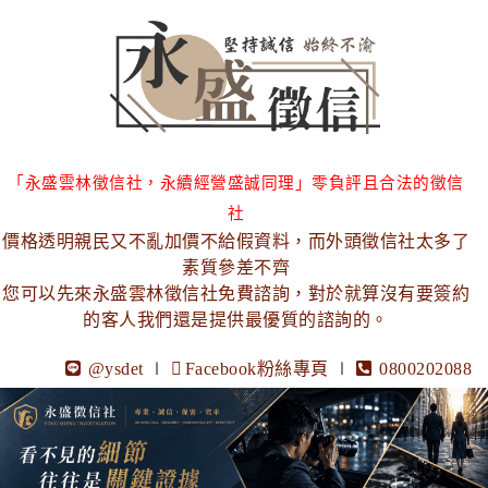
「永盛雲林徵信社，永續經營盛誠同理」零負評且合法的徵信
社
價格透明親民又不亂加價不給假資料，而外頭徵信社太多了
素質參差不齊
您可以先來永盛雲林徵信社免費諮詢，對於就算沒有要簽約
的客人我們還是提供最優質的諮詢的。
@ysdet
∣
Facebook粉絲專頁
∣
0800202088