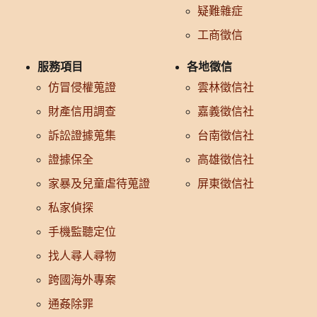
疑難雜症
工商徵信
服務項目
各地徵信
仿冒侵權蒐證
雲林徵信社
財產信用調查
嘉義徵信社
訴訟證據蒐集
台南徵信社
證據保全
高雄徵信社
家暴及兒童虐待蒐證
屏東徵信社
私家偵探
手機監聽定位
找人尋人尋物
跨國海外專案
通姦除罪