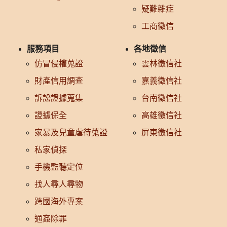
疑難雜症
工商徵信
服務項目
各地徵信
仿冒侵權蒐證
雲林徵信社
財產信用調查
嘉義徵信社
訴訟證據蒐集
台南徵信社
證據保全
高雄徵信社
家暴及兒童虐待蒐證
屏東徵信社
私家偵探
手機監聽定位
找人尋人尋物
跨國海外專案
通姦除罪