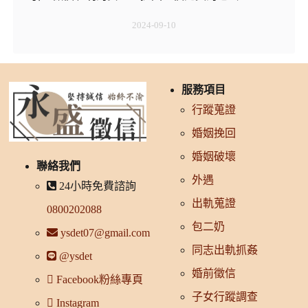
2024-09-10
服務項目
行蹤蒐證
婚姻挽回
婚姻破壞
聯絡我們
外遇
24小時免費諮詢
出軌蒐證
0800202088
包二奶
ysdet07@gmail.com
同志出軌抓姦
@ysdet
婚前徵信
Facebook粉絲專頁
子女行蹤調查
Instagram