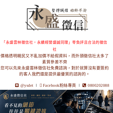
「永盛雲林徵信社，永續經營盛誠同理」零負評且合法的徵信
社
價格透明親民又不亂加價不給假資料，而外頭徵信社太多了
素質參差不齊
您可以先來永盛雲林徵信社免費諮詢，對於就算沒有要簽約
的客人我們還是提供最優質的諮詢的。
@ysdet
∣
Facebook粉絲專頁
∣
0800202088