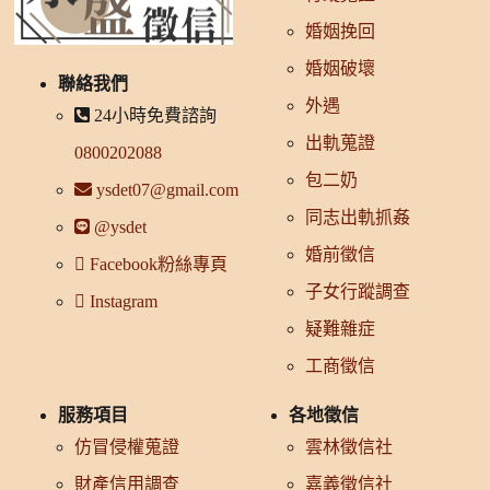
婚姻挽回
婚姻破壞
聯絡我們
外遇
24小時免費諮詢
出軌蒐證
0800202088
包二奶
ysdet07@gmail.com
同志出軌抓姦
@ysdet
婚前徵信
Facebook粉絲專頁
子女行蹤調查
Instagram
疑難雜症
工商徵信
服務項目
各地徵信
仿冒侵權蒐證
雲林徵信社
財產信用調查
嘉義徵信社