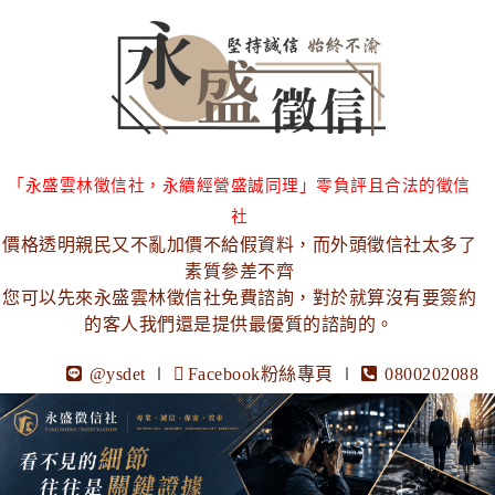
「永盛雲林徵信社，永續經營盛誠同理」零負評且合法的徵信
社
價格透明親民又不亂加價不給假資料，而外頭徵信社太多了
素質參差不齊
您可以先來永盛雲林徵信社免費諮詢，對於就算沒有要簽約
的客人我們還是提供最優質的諮詢的。
@ysdet
∣
Facebook粉絲專頁
∣
0800202088