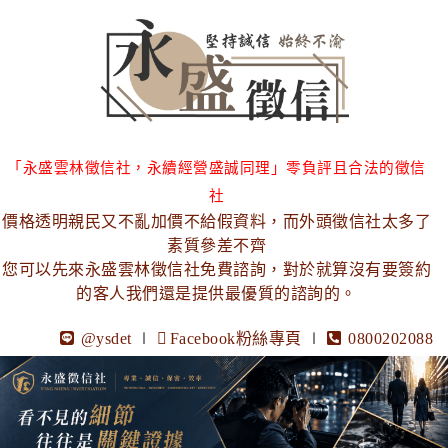
「永盛雲林徵信社，永續經營盛誠同理」零負評且合法的徵信
社
價格透明親民又不亂加價不給假資料，而外頭徵信社太多了
素質參差不齊
您可以先來永盛雲林徵信社免費諮詢，對於就算沒有要簽約
的客人我們還是提供最優質的諮詢的。
@ysdet
∣
Facebook粉絲專頁
∣
0800202088