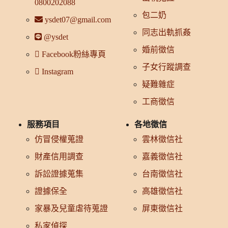
0800202088
包二奶
ysdet07@gmail.com
同志出軌抓姦
@ysdet
婚前徵信
Facebook粉絲專頁
子女行蹤調查
Instagram
疑難雜症
工商徵信
服務項目
各地徵信
仿冒侵權蒐證
雲林徵信社
財產信用調查
嘉義徵信社
訴訟證據蒐集
台南徵信社
證據保全
高雄徵信社
家暴及兒童虐待蒐證
屏東徵信社
私家偵探