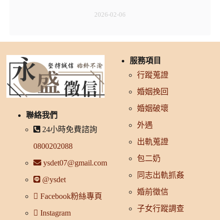
2026-02-06
服務項目
行蹤蒐證
婚姻挽回
婚姻破壞
聯絡我們
外遇
24小時免費諮詢
出軌蒐證
0800202088
包二奶
ysdet07@gmail.com
同志出軌抓姦
@ysdet
婚前徵信
Facebook粉絲專頁
子女行蹤調查
Instagram