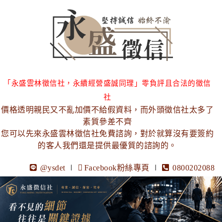
「永盛雲林徵信社，永續經營盛誠同理」零負評且合法的徵信
社
價格透明親民又不亂加價不給假資料，而外頭徵信社太多了
素質參差不齊
您可以先來永盛雲林徵信社免費諮詢，對於就算沒有要簽約
的客人我們還是提供最優質的諮詢的。
@ysdet
∣
Facebook粉絲專頁
∣
0800202088