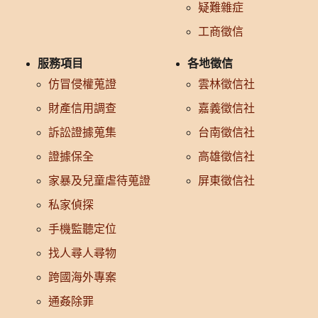
疑難雜症
工商徵信
服務項目
各地徵信
仿冒侵權蒐證
雲林徵信社
財產信用調查
嘉義徵信社
訴訟證據蒐集
台南徵信社
證據保全
高雄徵信社
家暴及兒童虐待蒐證
屏東徵信社
私家偵探
手機監聽定位
找人尋人尋物
跨國海外專案
通姦除罪