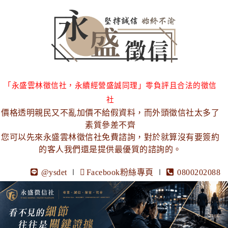
「永盛雲林徵信社，永續經營盛誠同理」零負評且合法的徵信
社
價格透明親民又不亂加價不給假資料，而外頭徵信社太多了
素質參差不齊
您可以先來永盛雲林徵信社免費諮詢，對於就算沒有要簽約
的客人我們還是提供最優質的諮詢的。
@ysdet
∣
Facebook粉絲專頁
∣
0800202088