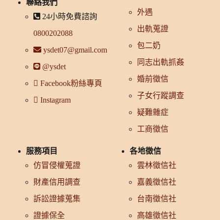
聯絡我們
外遇
24小時免費諮詢
出軌蒐證
0800202088
包二奶
ysdet07@gmail.com
同志出軌抓姦
@ysdet
婚前徵信
Facebook粉絲專頁
子女行蹤調查
Instagram
疑難雜症
工商徵信
服務項目
各地徵信
仿冒侵權蒐證
雲林徵信社
財產信用調查
嘉義徵信社
訴訟證據蒐集
台南徵信社
證據保全
高雄徵信社